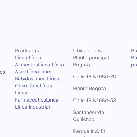
Productos
Ubicaciones
Po
Línea Línea
Planta principal
Po
Alimentos
Línea Línea
Bogotá
pr
Aseo
Línea Línea
ues
Calle 18 Nº68d-76
Bebidas
Línea Línea
Cosmética
Línea
Planta Bogotá
Línea
Farmacéutica
Línea
Calle 19 Nº68d-53
Línea Industrial
Santander de
Quilichao
Parque Ind. El