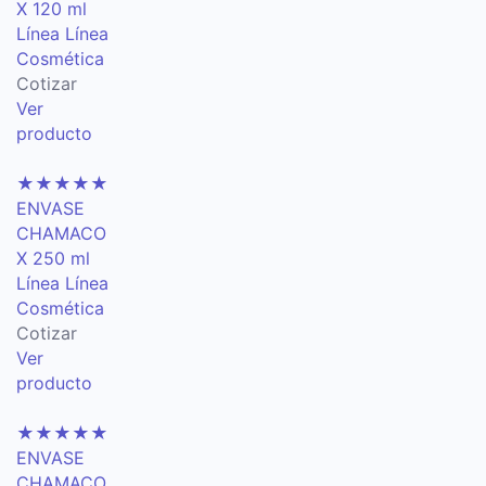
X 120 ml
Línea Línea
Cosmética
Cotizar
Ver
producto
★
★
★
★
★
ENVASE
CHAMACO
X 250 ml
Línea Línea
Cosmética
Cotizar
Ver
producto
★
★
★
★
★
ENVASE
CHAMACO