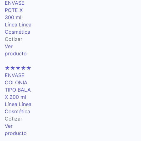
ENVASE
POTE X
300 ml
Línea Línea
Cosmética
Cotizar
Ver
producto
★
★
★
★
★
ENVASE
COLONIA
TIPO BALA
X 200 ml
Línea Línea
Cosmética
Cotizar
Ver
producto