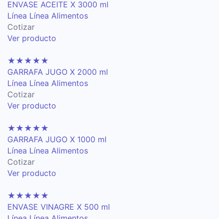
ENVASE ACEITE X 3000 ml
Línea Línea Alimentos
Cotizar
Ver producto
★
★
★
★
★
GARRAFA JUGO X 2000 ml
Línea Línea Alimentos
Cotizar
Ver producto
★
★
★
★
★
GARRAFA JUGO X 1000 ml
Línea Línea Alimentos
Cotizar
Ver producto
★
★
★
★
★
ENVASE VINAGRE X 500 ml
Línea Línea Alimentos