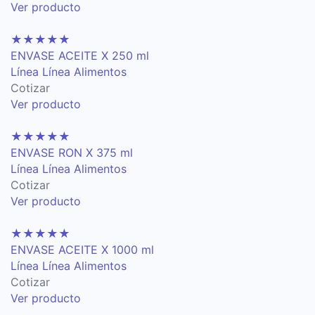
Ver producto
★
★
★
★
★
ENVASE ACEITE X 250 ml
Línea Línea Alimentos
Cotizar
Ver producto
★
★
★
★
★
ENVASE RON X 375 ml
Línea Línea Alimentos
Cotizar
Ver producto
★
★
★
★
★
ENVASE ACEITE X 1000 ml
Línea Línea Alimentos
Cotizar
Ver producto