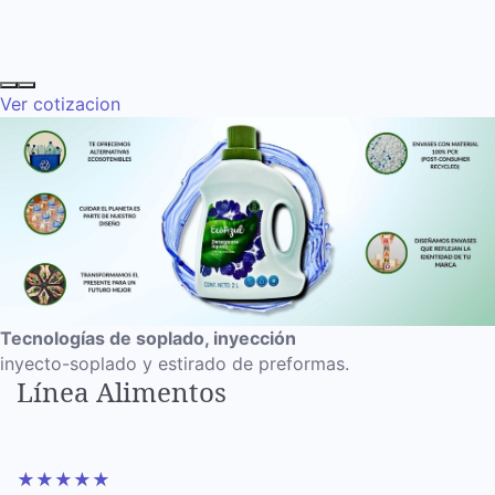
Ver cotizacion
Tecnologías de soplado, inyección
inyecto-soplado y estirado de preformas.
Línea Alimentos
★
★
★
★
★