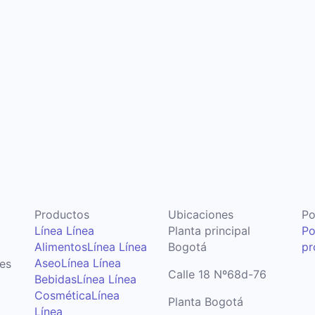
Productos
Ubicaciones
Po
Línea Línea
Planta principal
Po
Alimentos
Línea Línea
Bogotá
pr
Aseo
Línea Línea
ues
Calle 18 Nº68d-76
Bebidas
Línea Línea
Cosmética
Línea
Planta Bogotá
Línea